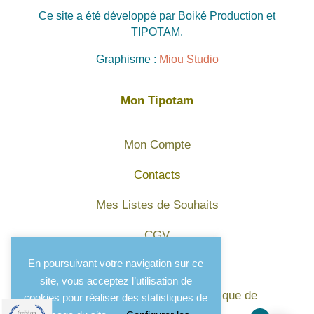
Ce site a été développé par Boiké Production et
TIPOTAM.
Graphisme :
Miou Studio
Mon Tipotam
Mon Compte
Contacts
Mes Listes de Souhaits
CGV
En poursuivant votre navigation sur ce
Mentions légales
site, vous acceptez l’utilisation de
Protection des données et politique de
cookies pour réaliser des statistiques de
confidentialité