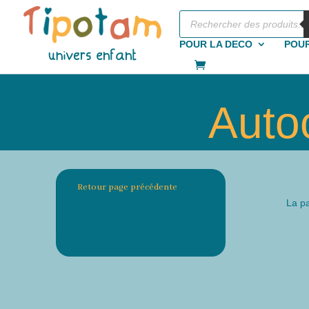
Recherche
de
produits
POUR LA DECO
POUR
Auto
Retour page précédente
La pa