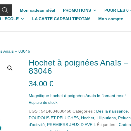
Mon cadeau idéal
PROMOTIONS
POUR LES 0 
 l’ECOLE
LA CARTE CADEAU TIPOTAM
Mon compte
es Anaïs – 83046
Hochet à poignées Anaïs –
83046
34,00
€
Magnifique hochet à poignées Anaïs le flamant rose!
Rupture de stock
UGS :
5414834830460
Catégories :
Dès la naissance
,
DOUDOUS ET PELUCHES
,
Hochet
,
Lilliputiens
,
Peluch
d'activité
,
PREMIERS JEUX D'EVEIL
Étiquettes :
Cadea