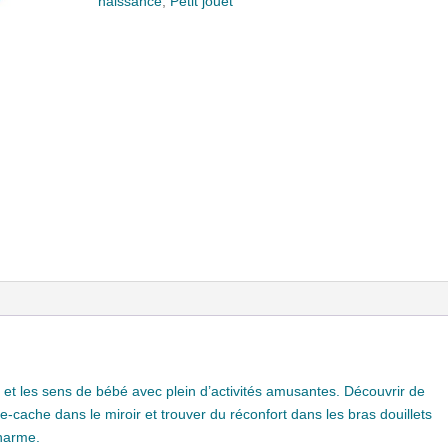
naissance
,
Petit jouet
ne et les sens de bébé avec plein d’activités amusantes. Découvrir de
-cache dans le miroir et trouver du réconfort dans les bras douillets
charme.