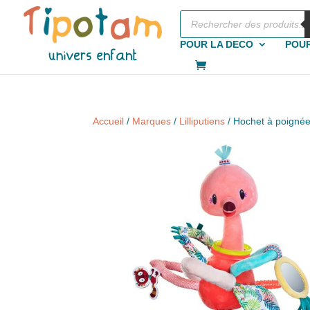
Recherche
de
produits
POUR LA DECO
POUR
Accueil
/
Marques
/
Lilliputiens
/ Hochet à poigné