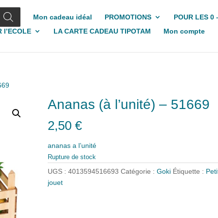
Mon cadeau idéal
PROMOTIONS
POUR LES 0 
 l’ECOLE
LA CARTE CADEAU TIPOTAM
Mon compte
1669
Ananas (à l’unité) – 51669
2,50
€
ananas a l’unité
Rupture de stock
UGS :
4013594516693
Catégorie :
Goki
Étiquette :
Peti
jouet