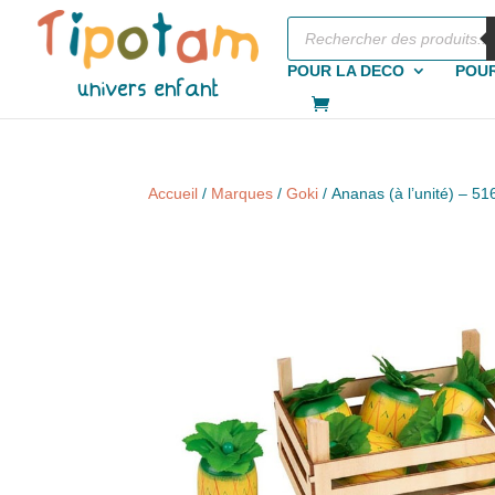
Recherche
de
produits
POUR LA DECO
POUR
Accueil
/
Marques
/
Goki
/ Ananas (à l’unité) – 5