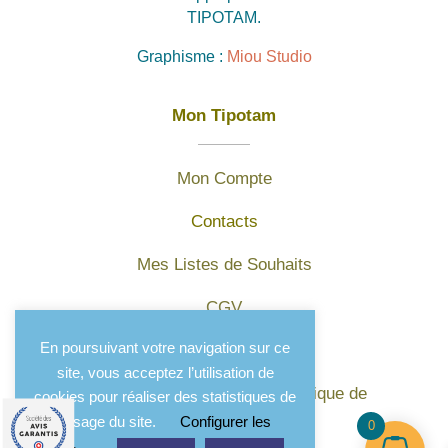
TIPOTAM.
Graphisme :
Miou Studio
Mon Tipotam
Mon Compte
Contacts
Mes Listes de Souhaits
CGV
En poursuivant votre navigation sur ce
Mentions légales
site, vous acceptez l’utilisation de
Protection des données et politique de
cookies pour réaliser des statistiques de
confidentialité
l'usage du site.
Configurer les
0