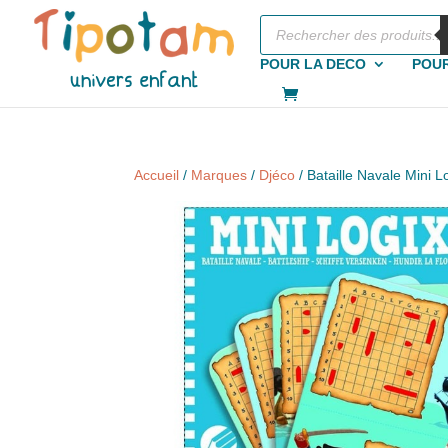
Recherche
de
produits
POUR LA DECO
POUR
Accueil
/
Marques
/
Djéco
/ Bataille Navale Mini