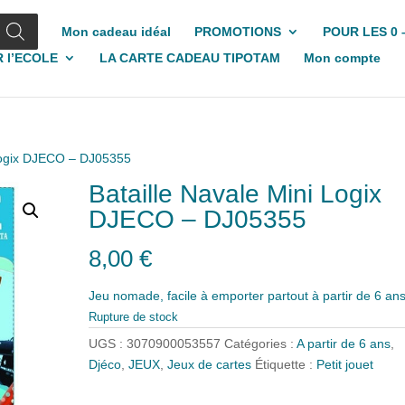
Mon cadeau idéal
PROMOTIONS
POUR LES 0 
 l’ECOLE
LA CARTE CADEAU TIPOTAM
Mon compte
 Logix DJECO – DJ05355
Bataille Navale Mini Logix
DJECO – DJ05355
8,00
€
Jeu nomade, facile à emporter partout à partir de 6 an
Rupture de stock
UGS :
3070900053557
Catégories :
A partir de 6 ans
,
Djéco
,
JEUX
,
Jeux de cartes
Étiquette :
Petit jouet