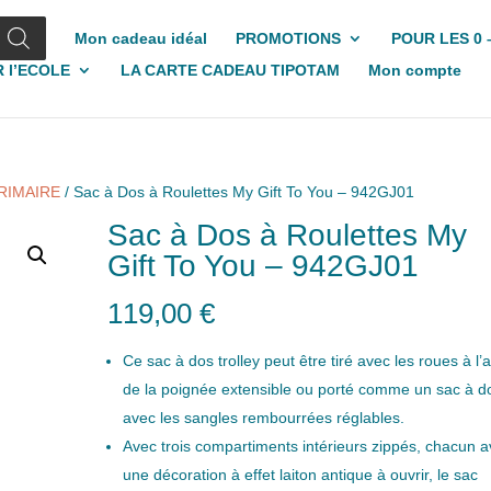
Mon cadeau idéal
PROMOTIONS
POUR LES 0 
 l’ECOLE
LA CARTE CADEAU TIPOTAM
Mon compte
RIMAIRE
/ Sac à Dos à Roulettes My Gift To You – 942GJ01
Sac à Dos à Roulettes My
Gift To You – 942GJ01
119,00
€
Ce sac à dos trolley peut être tiré avec les roues à l’
de la poignée extensible ou porté comme un sac à d
avec les sangles rembourrées réglables.
Avec trois compartiments intérieurs zippés, chacun 
une décoration à effet laiton antique à ouvrir, le sac