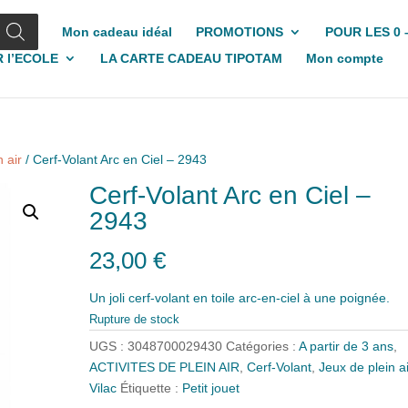
Mon cadeau idéal
PROMOTIONS
POUR LES 0 
 l’ECOLE
LA CARTE CADEAU TIPOTAM
Mon compte
 air
/ Cerf-Volant Arc en Ciel – 2943
Cerf-Volant Arc en Ciel –
2943
23,00
€
Un joli cerf-volant en toile arc-en-ciel à une poignée.
Rupture de stock
UGS :
3048700029430
Catégories :
A partir de 3 ans
,
ACTIVITES DE PLEIN AIR
,
Cerf-Volant
,
Jeux de plein ai
Vilac
Étiquette :
Petit jouet