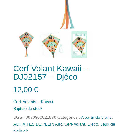
Cerf Volant Kawaii –
DJ02157 – Djéco
12,00
€
Cerf-Volants – Kawaii
Rupture de stock
UGS :
3070900021570
Catégories :
A partir de 3 ans
,
ACTIVITES DE PLEIN AIR
,
Cerf-Volant
,
Djéco
,
Jeux de
plein air