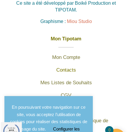
Ce site a été développé par Boiké Production et
TIPOTAM.
Graphisme :
Miou Studio
Mon Tipotam
Mon Compte
Contacts
Mes Listes de Souhaits
CGV
En poursuivant votre navigation sur ce
Mentions légales
site, vous acceptez l’utilisation de
Protection des données et politique de
cookies pour réaliser des statistiques de
confidentialité
l'usage du site.
Configurer les
0