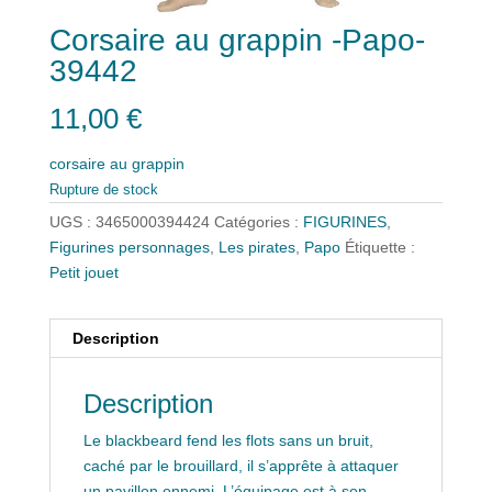
Corsaire au grappin -Papo-
39442
11,00
€
corsaire au grappin
Rupture de stock
UGS :
3465000394424
Catégories :
FIGURINES
,
Figurines personnages
,
Les pirates
,
Papo
Étiquette :
Petit jouet
Description
Description
Le blackbeard fend les flots sans un bruit,
caché par le brouillard, il s’apprête à attaquer
un pavillon ennemi. L’équipage est à son