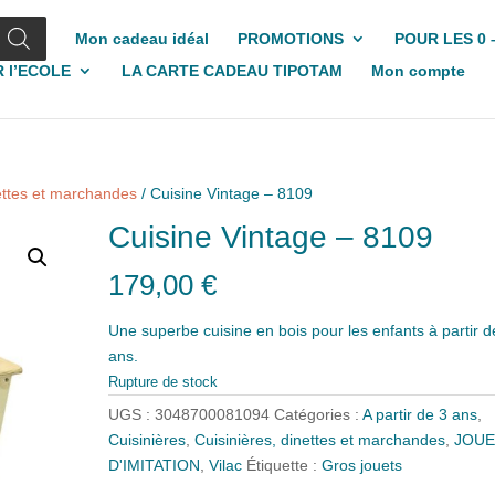
Mon cadeau idéal
PROMOTIONS
POUR LES 0 
 l’ECOLE
LA CARTE CADEAU TIPOTAM
Mon compte
nettes et marchandes
/ Cuisine Vintage – 8109
Cuisine Vintage – 8109
179,00
€
Une superbe cuisine en bois pour les enfants à partir d
ans.
Rupture de stock
UGS :
3048700081094
Catégories :
A partir de 3 ans
,
Cuisinières
,
Cuisinières, dinettes et marchandes
,
JOUE
D'IMITATION
,
Vilac
Étiquette :
Gros jouets