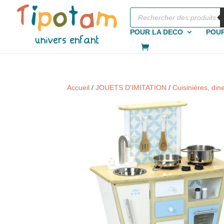
Recherche
de
produits
POUR LA DECO
POUR
Accueil
/
JOUETS D'IMITATION
/
Cuisinières, di