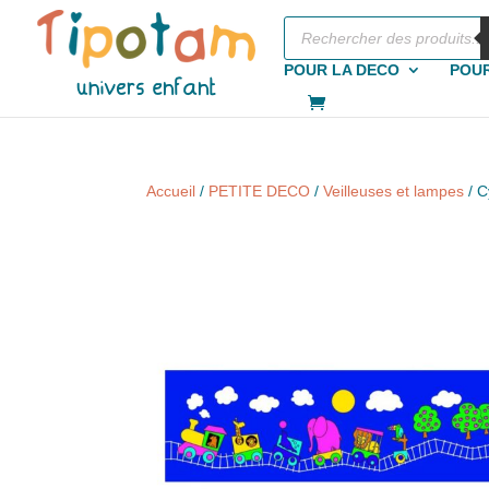
Recherche
de
produits
POUR LA DECO
POUR
Accueil
/
PETITE DECO
/
Veilleuses et lampes
/ C