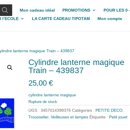
Mon cadeau idéal
PROMOTIONS
POUR LES 0 
 l’ECOLE
LA CARTE CADEAU TIPOTAM
Mon compte
ylindre lanterne magique Train – 439837
Cylindre lanterne magique
Train – 439837
25,00
€
cylindre lanterne magique
Rupture de stock
UGS :
3457014398376
Catégories :
PETITE DECO
,
Trousselier
,
Veilleuses et lampes
Étiquette :
Petit jouet