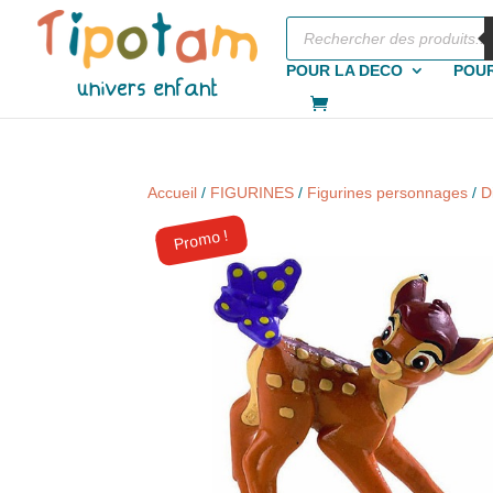
Recherche
de
produits
POUR LA DECO
POUR
Accueil
/
FIGURINES
/
Figurines personnages
/
D
Promo !