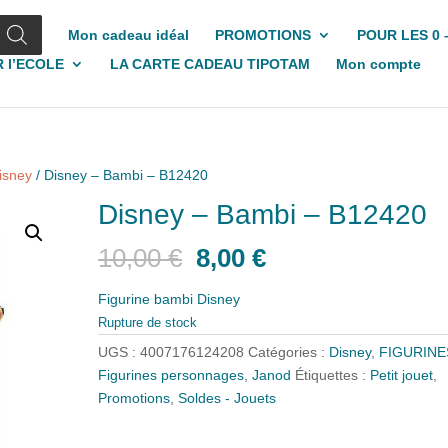
Mon cadeau idéal
PROMOTIONS
POUR LES 0 
 l’ECOLE
LA CARTE CADEAU TIPOTAM
Mon compte
isney
/ Disney – Bambi – B12420
Disney – Bambi – B12420
Le
Le
10,00
€
8,00
€
prix
prix
initial
actuel
Figurine bambi Disney
était :
est :
Rupture de stock
10,00 €.
8,00 €.
UGS :
4007176124208
Catégories :
Disney
,
FIGURINE
Figurines personnages
,
Janod
Étiquettes :
Petit jouet
,
Promotions
,
Soldes - Jouets