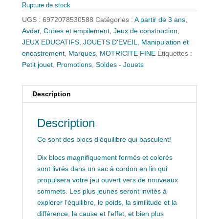
était :
est :
Rupture de stock
48,00 €.
29,00 €.
UGS :
6972078530588
Catégories :
A partir de 3 ans
,
Avdar
,
Cubes et empilement
,
Jeux de construction
,
JEUX EDUCATIFS
,
JOUETS D'EVEIL
,
Manipulation et
encastrement
,
Marques
,
MOTRICITE FINE
Étiquettes :
Petit jouet
,
Promotions
,
Soldes - Jouets
Description
Description
Ce sont des blocs d’équilibre qui basculent!
Dix blocs magnifiquement formés et colorés
sont livrés dans un sac à cordon en lin qui
propulsera votre jeu ouvert vers de nouveaux
sommets. Les plus jeunes seront invités à
explorer l’équilibre, le poids, la similitude et la
différence, la cause et l’effet, et bien plus