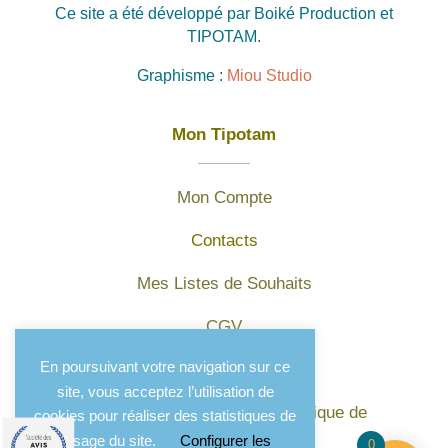
Ce site a été développé par Boiké Production et
TIPOTAM.
Graphisme :
Miou Studio
Mon Tipotam
Mon Compte
Contacts
Mes Listes de Souhaits
CGV
En poursuivant votre navigation sur ce
Mentions légales
site, vous acceptez l’utilisation de
Protection des données et politique de
cookies pour réaliser des statistiques de
confidentialité
l'usage du site.
Configurer les
0