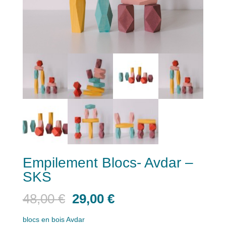
Empilement Blocs- Avdar –
SKS
Le
Le
48,00
€
29,00
€
prix
prix
initial
actuel
blocs en bois Avdar