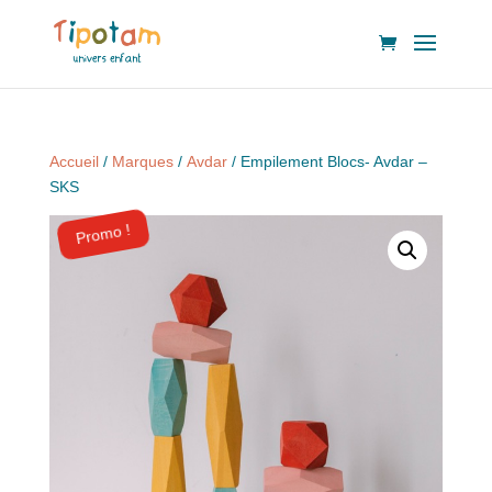
Accueil
/
Marques
/
Avdar
/ Empilement Blocs- Avdar –
SKS
Promo !