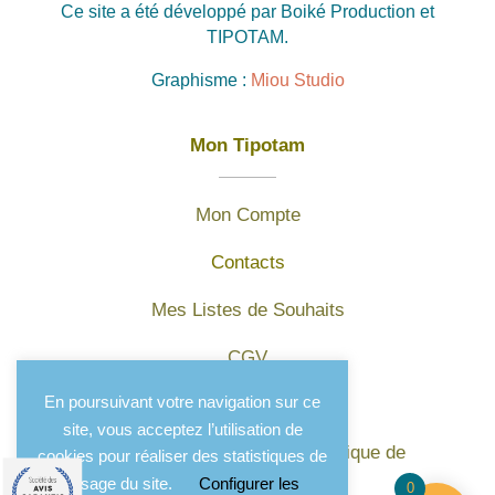
Ce site a été développé par Boiké Production et
TIPOTAM.
Graphisme :
Miou Studio
Mon Tipotam
Mon Compte
Contacts
Mes Listes de Souhaits
CGV
En poursuivant votre navigation sur ce
Mentions légales
site, vous acceptez l’utilisation de
Protection des données et politique de
cookies pour réaliser des statistiques de
confidentialité
l'usage du site.
Configurer les
0