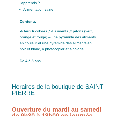
j’apprends ?
Alimentation saine
Contenu:
-6 feux tricolores ,
54 aliments ,
3 jetons (
vert,
orange et rouge)
– une p
yramide des aliments
en couleur
et une
pyramide des aliments en
noir et blanc, à photocopie
r et à colorie.
De 4 à 8 ans
Horaires de la boutique de SAINT
PIERRE
Ouverture du mardi au samedi
de 9h30 à 18h00 en journée