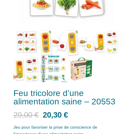
Feu tricolore d’une
alimentation saine – 20553
Le
Le
29,00
€
20,30
€
prix
prix
initial
actuel
Jeu pour favoriser la prise de conscience de
l’importance d’une alimentation saine.