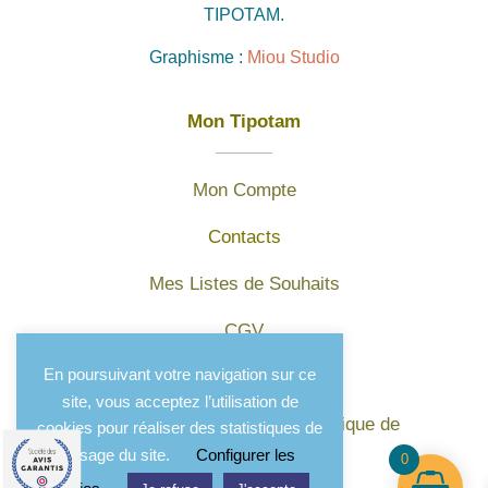
TIPOTAM.
Graphisme :
Miou Studio
Mon Tipotam
Mon Compte
Contacts
Mes Listes de Souhaits
CGV
En poursuivant votre navigation sur ce
Mentions légales
site, vous acceptez l’utilisation de
Protection des données et politique de
cookies pour réaliser des statistiques de
confidentialité
l'usage du site.
Configurer les
0