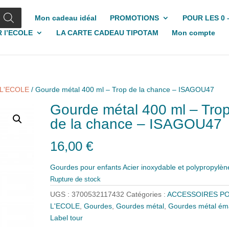
Mon cadeau idéal
PROMOTIONS
POUR LES 0 
 l’ECOLE
LA CARTE CADEAU TIPOTAM
Mon compte
L'ECOLE
/ Gourde métal 400 ml – Trop de la chance – ISAGOU47
Gourde métal 400 ml – Tro
de la chance – ISAGOU47
16,00
€
Gourdes pour enfants Acier inoxydable et polypropylèn
Rupture de stock
UGS :
3700532117432
Catégories :
ACCESSOIRES P
L'ECOLE
,
Gourdes
,
Gourdes métal
,
Gourdes métal éma
Label tour