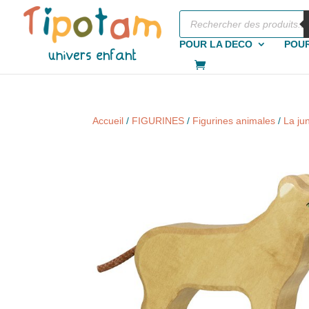
Recherche
de
produits
POUR LA DECO
POUR
Accueil
/
FIGURINES
/
Figurines animales
/
La ju