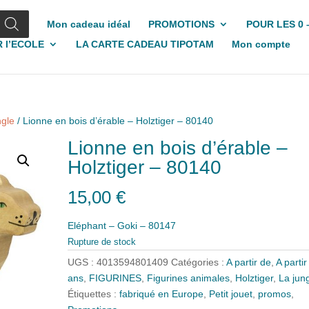
Mon cadeau idéal
PROMOTIONS
POUR LES 0 
 l’ECOLE
LA CARTE CADEAU TIPOTAM
Mon compte
ngle
/ Lionne en bois d’érable – Holztiger – 80140
Lionne en bois d’érable –
Holztiger – 80140
15,00
€
Eléphant – Goki – 80147
Rupture de stock
UGS :
4013594801409
Catégories :
A partir de
,
A partir
ans
,
FIGURINES
,
Figurines animales
,
Holztiger
,
La jun
Étiquettes :
fabriqué en Europe
,
Petit jouet
,
promos
,