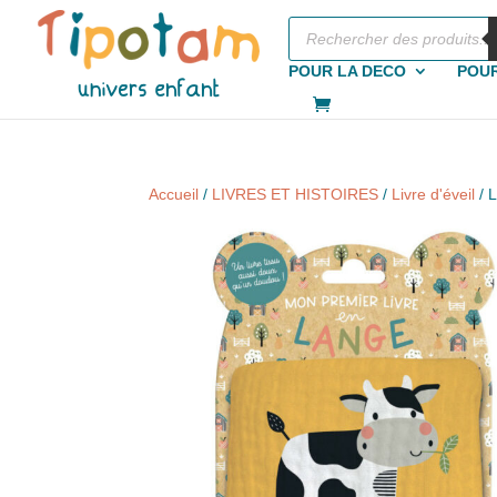
Recherche
de
produits
POUR LA DECO
POUR
Accueil
/
LIVRES ET HISTOIRES
/
Livre d'éveil
/ 