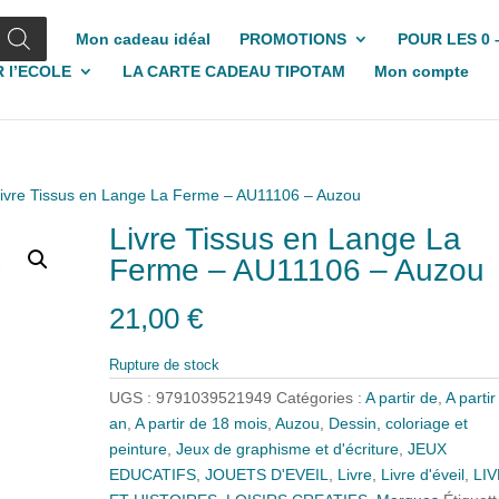
Mon cadeau idéal
PROMOTIONS
POUR LES 0 
 l’ECOLE
LA CARTE CADEAU TIPOTAM
Mon compte
Livre Tissus en Lange La Ferme – AU11106 – Auzou
Livre Tissus en Lange La
Ferme – AU11106 – Auzou
21,00
€
Rupture de stock
UGS :
9791039521949
Catégories :
A partir de
,
A partir
an
,
A partir de 18 mois
,
Auzou
,
Dessin, coloriage et
peinture
,
Jeux de graphisme et d'écriture
,
JEUX
EDUCATIFS
,
JOUETS D'EVEIL
,
Livre
,
Livre d'éveil
,
LI