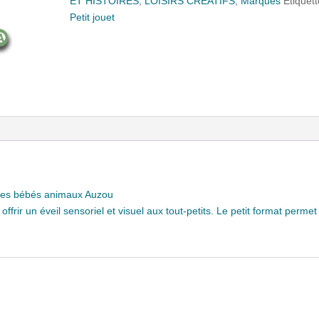
ET HISTOIRES
,
LOISIRS CREATIFS
,
Marques
Étiquett
Petit jouet
e Les bébés animaux Auzou
offrir un éveil sensoriel et visuel aux tout-petits. Le petit format permet