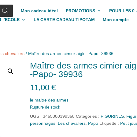
Mon cadeau idéal
PROMOTIONS
POUR LES 0 
 l’ECOLE
LA CARTE CADEAU TIPOTAM
Mon compte
es chevaliers
/ Maître des armes cimier aigle -Papo- 39936
Maître des armes cimier aig
-Papo- 39936
11,00
€
le maitre des armes
Rupture de stock
UGS :
3465000399368
Catégories :
FIGURINES
,
Figur
personnages
,
Les chevaliers
,
Papo
Étiquette :
Petit jou