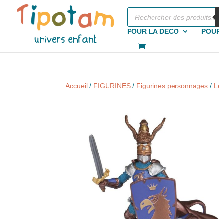
Recherche
de
produits
POUR LA DECO
POUR
Accueil
/
FIGURINES
/
Figurines personnages
/
L