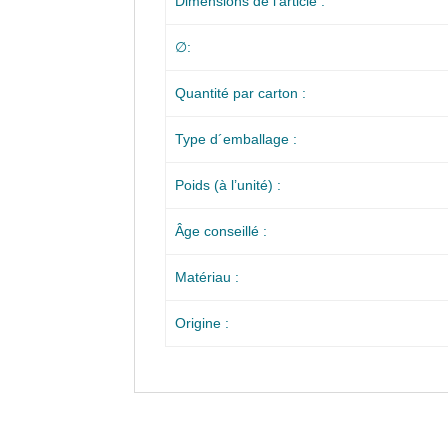
Dimensions de l’article :
∅:
Quantité par carton :
Type d´emballage :
Poids (à l’unité) :
Âge conseillé :
Matériau :
Origine :