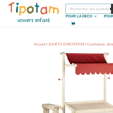
Recherche
de
produits
POUR LA DECO
POUR
Accueil
/
JOUETS D'IMITATION
/
Cuisinières, di