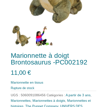
Marionnette à doigt
Brontosaurus -PC002192
11,00
€
Marionnette en tissus
Rupture de stock
UGS :
5060091086456
Catégories :
A partir de 3 ans
,
Marionnettes
,
Marionnettes à doigts
,
Marionnettes et
histoires
,
The Puppet Company
,
UNIVERS DES