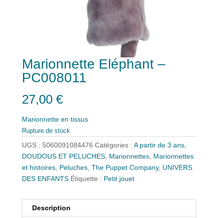
Marionnette Eléphant –
PC008011
27,00
€
Marionnette en tissus
Rupture de stock
UGS :
5060091084476
Catégories :
A partir de 3 ans
,
DOUDOUS ET PELUCHES
,
Marionnettes
,
Marionnettes
et histoires
,
Peluches
,
The Puppet Company
,
UNIVERS
DES ENFANTS
Étiquette :
Petit jouet
Description