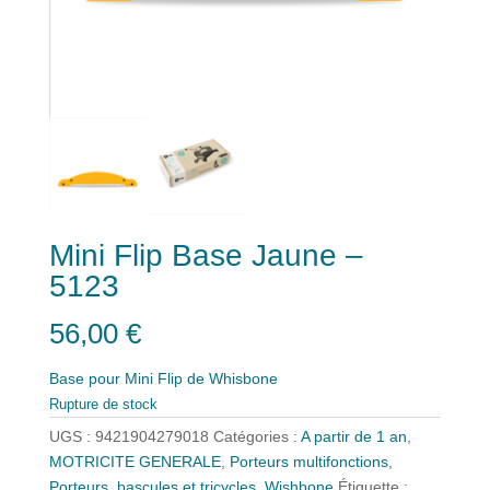
Mini Flip Base Jaune –
5123
56,00
€
Base pour Mini Flip de Whisbone
Rupture de stock
UGS :
9421904279018
Catégories :
A partir de 1 an
,
MOTRICITE GENERALE
,
Porteurs multifonctions
,
Porteurs, bascules et tricycles
,
Wishbone
Étiquette :