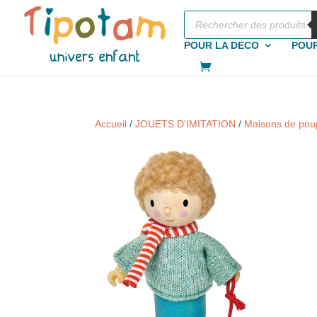
Recherche
de
produits
POUR LA DECO
POUR
Accueil
/
JOUETS D'IMITATION
/
Maisons de po