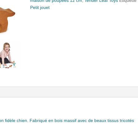
maison de poupées 12 cm
,
Tender Leaf Toys
Étiquette 
Petit jouet
idèle chien. Fabriqué en bois massif avec de beaux tissus tricotés