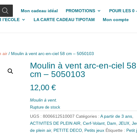
Mon cadeau idéal
PROMOTIONS
POUR LES 0 
 l’ECOLE
LA CARTE CADEAU TIPOTAM
Mon compte
 air
/ Moulin à vent arc-en-ciel 58 cm – 5050103
Moulin à vent arc-en-ciel 58
cm – 5050103
12,00
€
Moulin à vent.
Rupture de stock
UGS :
8006612510007
Catégories :
A partir de 3 ans
,
ACTIVITES DE PLEIN AIR
,
Cerf-Volant
,
Dam
,
JEUX
,
Je
de plein air
,
PETITE DECO
,
Petits jeux
Étiquette :
Petit 