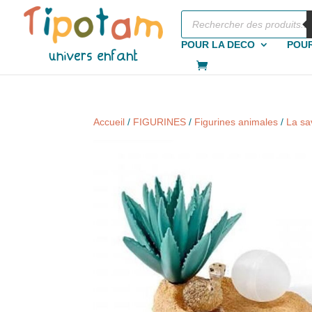
Recherche
de
produits
POUR LA DECO
POUR
Accueil
/
FIGURINES
/
Figurines animales
/
La s