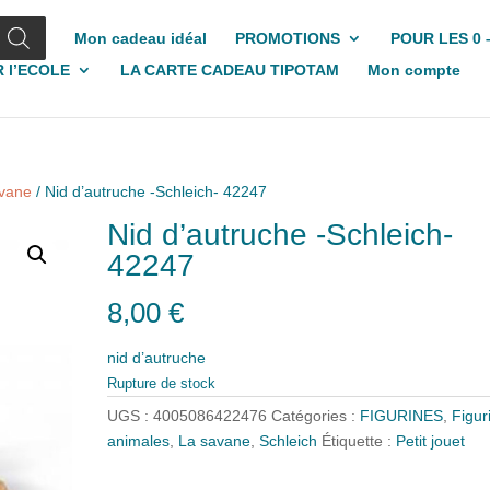
Mon cadeau idéal
PROMOTIONS
POUR LES 0 
 l’ECOLE
LA CARTE CADEAU TIPOTAM
Mon compte
avane
/ Nid d’autruche -Schleich- 42247
Nid d’autruche -Schleich-
42247
8,00
€
nid d’autruche
Rupture de stock
UGS :
4005086422476
Catégories :
FIGURINES
,
Figur
animales
,
La savane
,
Schleich
Étiquette :
Petit jouet