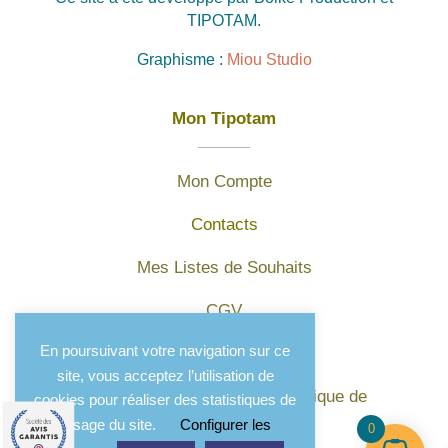
TIPOTAM.
Graphisme :
Miou Studio
Mon Tipotam
Mon Compte
Contacts
Mes Listes de Souhaits
CGV
En poursuivant votre navigation sur ce
Mentions légales
site, vous acceptez l’utilisation de
Protection des données et politique de
cookies pour réaliser des statistiques de
confidentialité
l'usage du site.
Configurer les
0