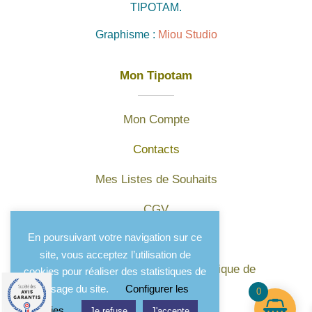
TIPOTAM.
Graphisme :
Miou Studio
Mon Tipotam
Mon Compte
Contacts
Mes Listes de Souhaits
CGV
En poursuivant votre navigation sur ce
Mentions légales
site, vous acceptez l’utilisation de
Protection des données et politique de
cookies pour réaliser des statistiques de
confidentialité
l'usage du site.
Configurer les
0
cookies
Je refuse
J'accepte