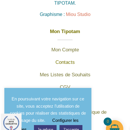
TIPOTAM.
Graphisme :
Miou Studio
Mon Tipotam
Mon Compte
Contacts
Mes Listes de Souhaits
CGV
En poursuivant votre navigation sur ce
Mentions légales
site, vous acceptez l’utilisation de
Protection des données et politique de
cookies pour réaliser des statistiques de
confidentialité
l'usage du site.
Configurer les
0
cookies
Je refuse
J'accepte