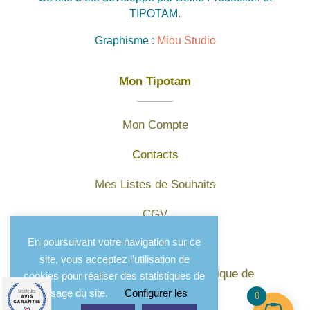
TIPOTAM.
Graphisme :
Miou Studio
Mon Tipotam
Mon Compte
Contacts
Mes Listes de Souhaits
CGV
En poursuivant votre navigation sur ce
Mentions légales
site, vous acceptez l’utilisation de
Protection des données et politique de
cookies pour réaliser des statistiques de
confidentialité
l'usage du site.
Configurer les
0