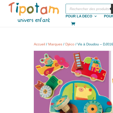
Recherche
de
produits
POUR LA DECO
POUR
Accueil
/
Marques
/
Djéco
/ Vis à Doudou – DJ01