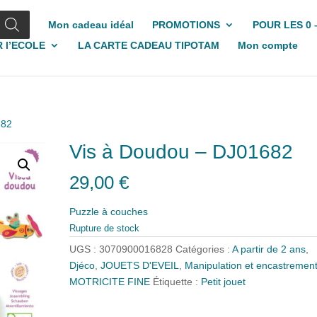
Mon cadeau idéal
PROMOTIONS
POUR LES 0 
 l’ECOLE
LA CARTE CADEAU TIPOTAM
Mon compte
682
Vis à Doudou – DJ01682
29,00
€
Puzzle à couches
Rupture de stock
UGS :
3070900016828
Catégories :
A partir de 2 ans
,
Djéco
,
JOUETS D'EVEIL
,
Manipulation et encastremen
MOTRICITE FINE
Étiquette :
Petit jouet