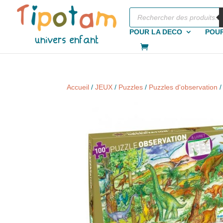
Recherche
de
produits
POUR LA DECO
POUR
Accueil
/
JEUX
/
Puzzles
/
Puzzles d'observation
/