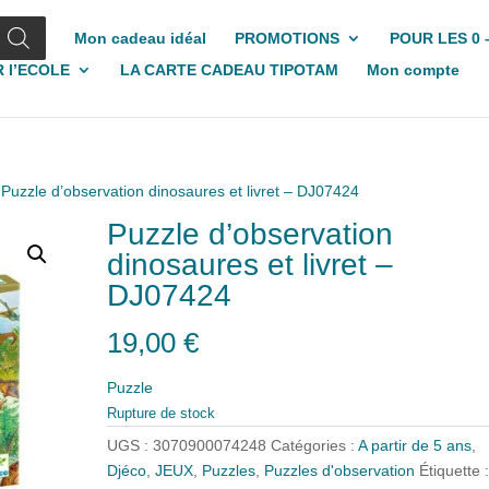
Mon cadeau idéal
PROMOTIONS
POUR LES 0 
 l’ECOLE
LA CARTE CADEAU TIPOTAM
Mon compte
 Puzzle d’observation dinosaures et livret – DJ07424
Puzzle d’observation
dinosaures et livret –
DJ07424
19,00
€
Puzzle
Rupture de stock
UGS :
3070900074248
Catégories :
A partir de 5 ans
,
Djéco
,
JEUX
,
Puzzles
,
Puzzles d'observation
Étiquette 