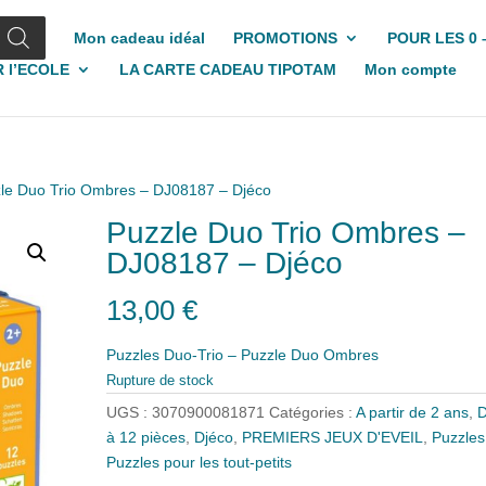
Mon cadeau idéal
PROMOTIONS
POUR LES 0 
 l’ECOLE
LA CARTE CADEAU TIPOTAM
Mon compte
zle Duo Trio Ombres – DJ08187 – Djéco
Puzzle Duo Trio Ombres –
DJ08187 – Djéco
13,00
€
Puzzles Duo-Trio – Puzzle Duo Ombres
Rupture de stock
UGS :
3070900081871
Catégories :
A partir de 2 ans
,
D
à 12 pièces
,
Djéco
,
PREMIERS JEUX D'EVEIL
,
Puzzles
Puzzles pour les tout-petits