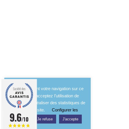
En poursuivant votre navigation sur ce
site, vous acceptez l’utilisation de
cookies pour réaliser des statistiques de
l'usage du site.
Configurer les
9.6
/10
cookies
Je refuse
J'accepte