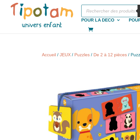
Recherche
de
produits
POUR LA DECO
POUR
Accueil
/
JEUX
/
Puzzles
/
De 2 à 12 pièces
/ Puz