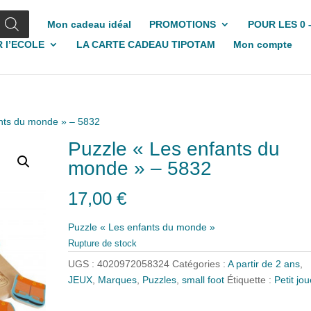
Mon cadeau idéal
PROMOTIONS
POUR LES 0 
 l’ECOLE
LA CARTE CADEAU TIPOTAM
Mon compte
ants du monde » – 5832
Puzzle « Les enfants du
monde » – 5832
17,00
€
Puzzle « Les enfants du monde »
Rupture de stock
UGS :
4020972058324
Catégories :
A partir de 2 ans
,
JEUX
,
Marques
,
Puzzles
,
small foot
Étiquette :
Petit jou