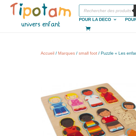
Recherche
de
produits
POUR LA DECO
POUR
Accueil
/
Marques
/
small foot
/ Puzzle « Les enf