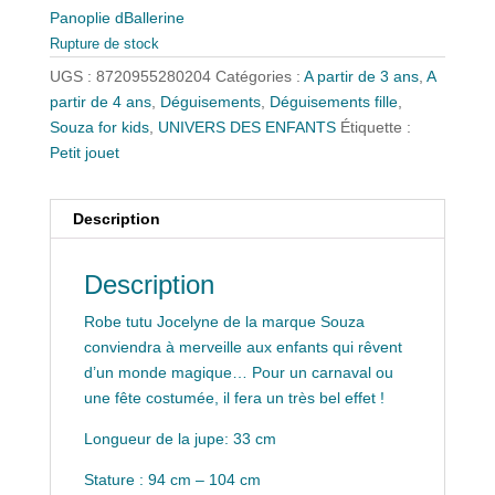
Panoplie dBallerine
Rupture de stock
UGS :
8720955280204
Catégories :
A partir de 3 ans
,
A
partir de 4 ans
,
Déguisements
,
Déguisements fille
,
Souza for kids
,
UNIVERS DES ENFANTS
Étiquette :
Petit jouet
Description
Description
Robe tutu Jocelyne de la marque Souza
conviendra à merveille aux enfants qui rêvent
d’un monde magique… Pour un carnaval ou
une fête costumée, il fera un très bel effet !
Longueur de la jupe: 33 cm
Stature : 94 cm – 104 cm