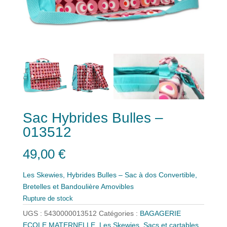
Sac Hybrides Bulles –
013512
49,00
€
Les Skewies, Hybrides Bulles – Sac à dos Convertible,
Bretelles et Bandoulière Amovibles
Rupture de stock
UGS :
5430000013512
Catégories :
BAGAGERIE
ECOLE MATERNELLE
,
Les Skewies
,
Sacs et cartables