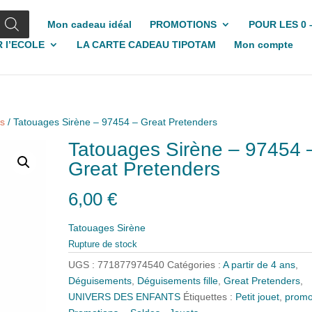
Mon cadeau idéal
PROMOTIONS
POUR LES 0 
 l’ECOLE
LA CARTE CADEAU TIPOTAM
Mon compte
s
/ Tatouages Sirène – 97454 – Great Pretenders
Tatouages Sirène – 97454 
Great Pretenders
6,00
€
Tatouages Sirène
Rupture de stock
UGS :
771877974540
Catégories :
A partir de 4 ans
,
Déguisements
,
Déguisements fille
,
Great Pretenders
,
UNIVERS DES ENFANTS
Étiquettes :
Petit jouet
,
prom