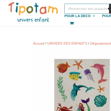
Recherche
de
produits
POUR LA DECO
POUR
Accueil
/
UNIVERS DES ENFANTS
/
Déguisement