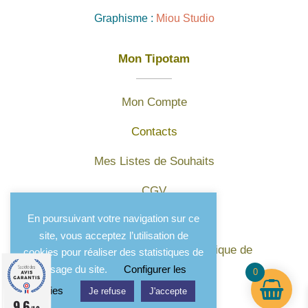
Graphisme :
Miou Studio
Mon Tipotam
Mon Compte
Contacts
Mes Listes de Souhaits
CGV
En poursuivant votre navigation sur ce
Mentions légales
site, vous acceptez l’utilisation de
Protection des données et politique de
cookies pour réaliser des statistiques de
confidentialité
l'usage du site.
Configurer les
0
cookies
Je refuse
J'accepte
9.6