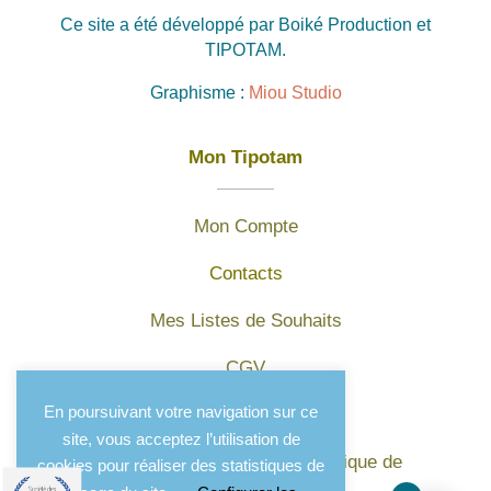
Ce site a été développé par Boiké Production et
TIPOTAM.
Graphisme :
Miou Studio
Mon Tipotam
Mon Compte
Contacts
Mes Listes de Souhaits
CGV
En poursuivant votre navigation sur ce
Mentions légales
site, vous acceptez l’utilisation de
Protection des données et politique de
cookies pour réaliser des statistiques de
confidentialité