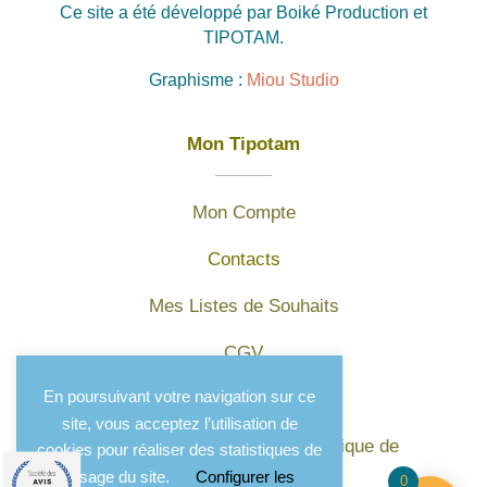
Ce site a été développé par Boiké Production et
TIPOTAM.
Graphisme :
Miou Studio
Mon Tipotam
Mon Compte
Contacts
Mes Listes de Souhaits
CGV
En poursuivant votre navigation sur ce
Mentions légales
site, vous acceptez l’utilisation de
Protection des données et politique de
cookies pour réaliser des statistiques de
confidentialité
l'usage du site.
Configurer les
0