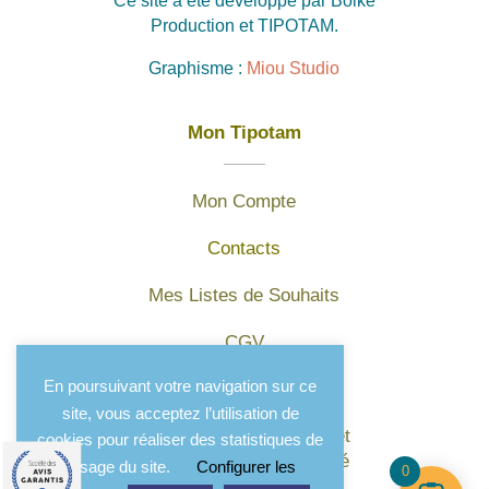
Ce site a été développé par Boiké
Production et TIPOTAM.
Graphisme :
Miou Studio
Mon Tipotam
Mon Compte
Contacts
Mes Listes de Souhaits
CGV
En poursuivant votre navigation sur ce
Mentions légales
site, vous acceptez l’utilisation de
Protection des données et
cookies pour réaliser des statistiques de
politique de confidentialité
l'usage du site.
Configurer les
0