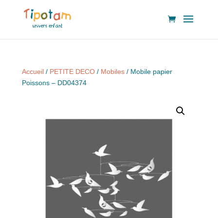
Accueil
/
PETITE DECO
/
Mobiles
/ Mobile papier
Poissons – DD04374