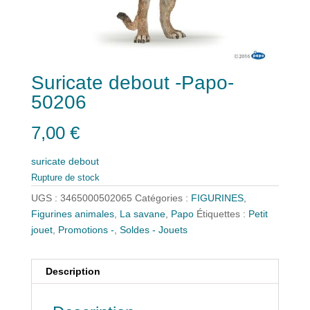
Suricate debout -Papo-
50206
7,00
€
suricate debout
Rupture de stock
UGS :
3465000502065
Catégories :
FIGURINES
,
Figurines animales
,
La savane
,
Papo
Étiquettes :
Petit
jouet
,
Promotions -
,
Soldes - Jouets
Description