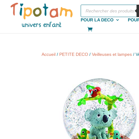
Recherche
de
produits
POUR LA DECO
POUR
Accueil
/
PETITE DECO
/
Veilleuses et lampes
/ V