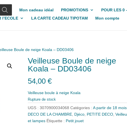
Mon cadeau idéal
PROMOTIONS
POUR LES 0 
 l’ECOLE
LA CARTE CADEAU TIPOTAM
Mon compte
eilleuse Boule de neige Koala – DD03406
Veilleuse Boule de neige
Koala – DD03406
54,00
€
Veilleuse boule à neige Koala
Rupture de stock
UGS :
3070900034068
Catégories :
A partir de 18 mois
DECO DE LA CHAMBRE
,
Djéco
,
PETITE DECO
,
Veille
et lampes
Étiquette :
Petit jouet