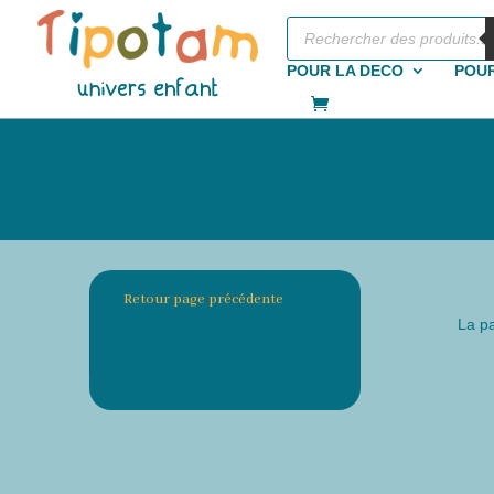
Recherche
de
produits
POUR LA DECO
POUR
Retour page précédente
La pa