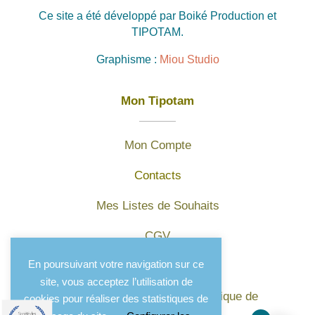
Ce site a été développé par Boiké Production et
TIPOTAM.
Graphisme :
Miou Studio
Mon Tipotam
Mon Compte
Contacts
Mes Listes de Souhaits
CGV
En poursuivant votre navigation sur ce
Mentions légales
site, vous acceptez l’utilisation de
Protection des données et politique de
cookies pour réaliser des statistiques de
confidentialité