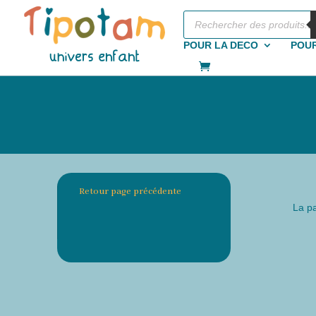
Recherche
de
produits
POUR LA DECO
POUR
Retour page précédente
La pa