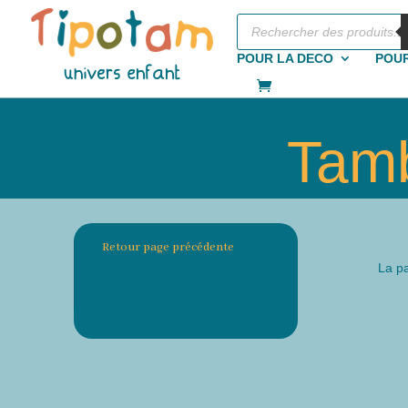
Recherche
de
produits
POUR LA DECO
POUR
Tamb
Retour page précédente
La pa