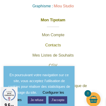
Graphisme :
Miou Studio
Mon Tipotam
Mon Compte
Contacts
Mes Listes de Souhaits
CGV
En poursuivant votre navigation sur ce
Mentions légales
site, vous acceptez l’utilisation de
Protection des données et politique de
cookies pour réaliser des statistiques de
confidentialité
l'usage du site.
Configurer les
0
cookies
Je refuse
J'accepte
9.6